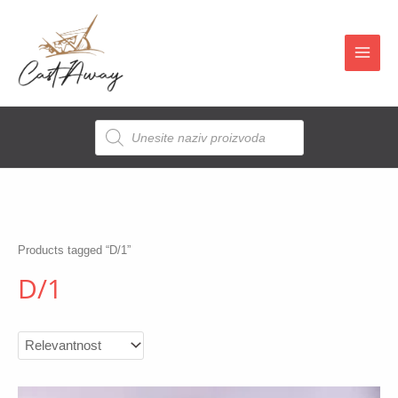
Skip
to
content
Main
Men
Products
Pretraga
Products tagged “D/1”
D/1