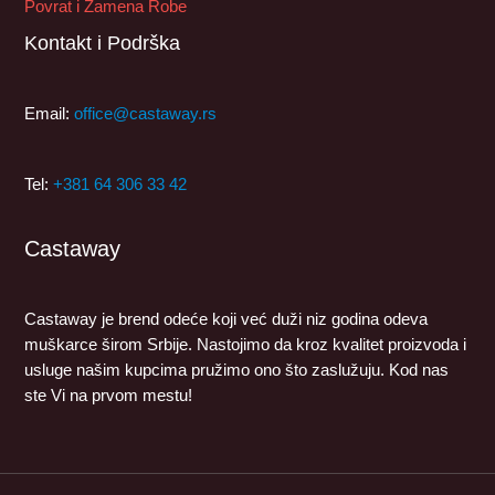
Povrat i Zamena Robe
Kontakt i Podrška
Email:
office@castaway.rs
Tel:
+381 64 306 33 42
Castaway
Castaway je brend odeće koji već duži niz godina odeva
muškarce širom Srbije. Nastojimo da kroz kvalitet proizvoda i
usluge našim kupcima pružimo ono što zaslužuju. Kod nas
ste Vi na prvom mestu!