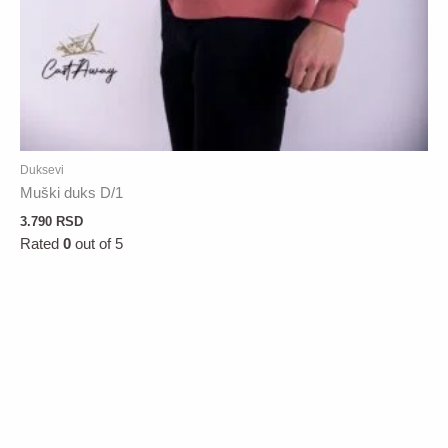
Duksevi
Muški duks D/1
3.790
RSD
Rated
0
out of 5