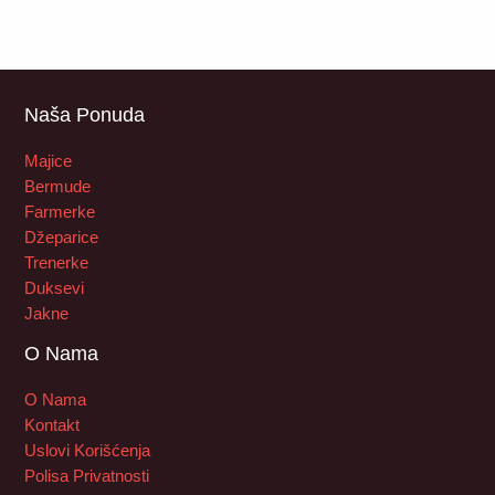
Naša Ponuda
Majice
Bermude
Farmerke
Džeparice
Trenerke
Duksevi
Jakne
O Nama
O Nama
Kontakt
Uslovi Korišćenja
Polisa Privatnosti