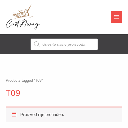
Skip
to
content
Main
Men
Products
Pretraga
Products tagged “T09”
T09
Proizvod nije pronađen.