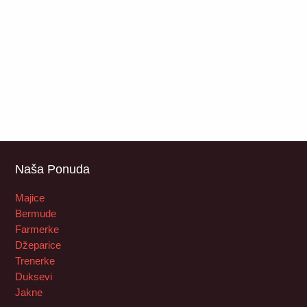
Naša Ponuda
Majice
Bermude
Farmerke
Džeparice
Trenerke
Duksevi
Jakne