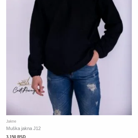
Jakne
Muška jakna J12
3.150
RSD