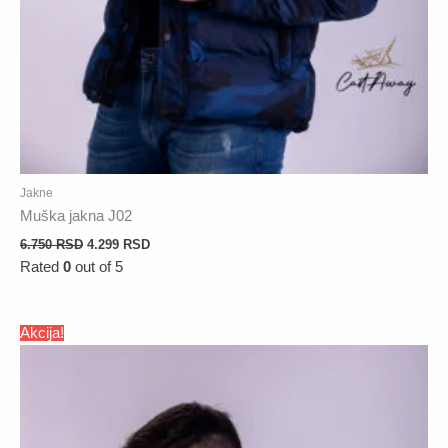
Jakne
Muška jakna J02
6.750
RSD
4.299
RSD
Rated
0
out of 5
Akcija!