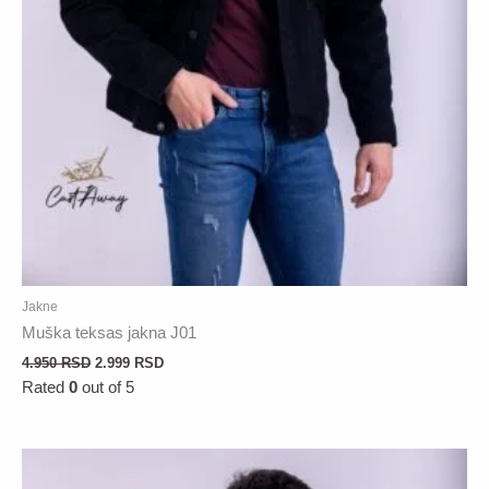
Jakne
Muška teksas jakna J01
4.950
RSD
2.999
RSD
Rated
0
out of 5