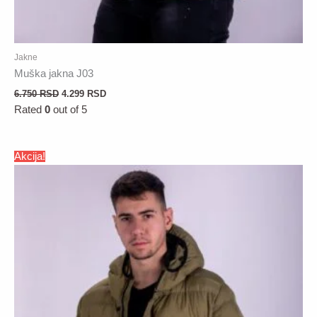
Jakne
Muška jakna J03
6.750
RSD
4.299
RSD
Rated
0
out of 5
Akcija!