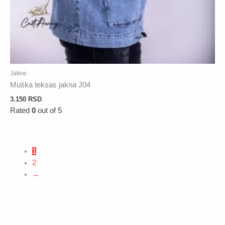
Jakne
Muška teksas jakna J04
3.150
RSD
Rated
0
out of 5
1
2
→