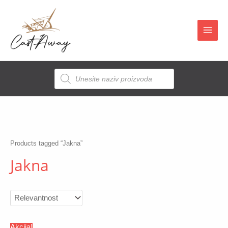
Skip
to
content
Main
Men
Products
Pretraga
Products tagged “Jakna”
Jakna
Akcija!