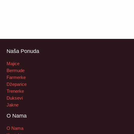
Naša Ponuda
Majice
Bermude
Farmerke
Džeparice
Trenerke
Duksevi
Jakne
O Nama
O Nama