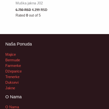
Muška jakna J02
6.750
RSD
4.299
RSD
Rated
0
out of 5
Naša Ponuda
Majice
Bermude
Farmerke
Džeparice
Trenerke
Duksevi
Jakne
O Nama
O Nama