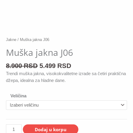
Jakne
/ Muška jakna J06
Muška jakna J06
8.900
RSD
5.499
RSD
Trendi muška jakna, visokokvalitetne izrade sa četiri praktična
džepa, idealna za hladne dane.
Veličina
Muška
Dodaj u korpu