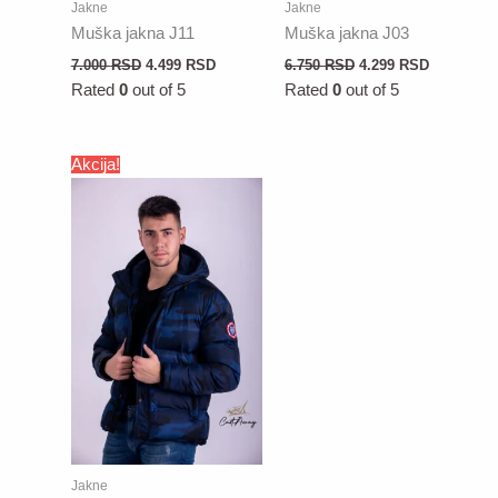
Jakne
Jakne
Muška jakna J11
Muška jakna J03
7.000
RSD
4.499
RSD
6.750
RSD
4.299
RSD
Rated
0
out of 5
Rated
0
out of 5
Akcija!
Jakne