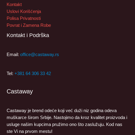
Kontakt
Uslovi Korišćenja
Polisa Privatnosti
Povrat i Zamena Robe
Kontakt i Podrška
Email:
office@castaway.rs
Tel:
+381 64 306 33 42
Castaway
Castaway je brend odeće koji već duži niz godina odeva
muškarce širom Srbije. Nastojimo da kroz kvalitet proizvoda i
usluge našim kupcima pružimo ono što zaslužuju. Kod nas
ste Vi na prvom mestu!