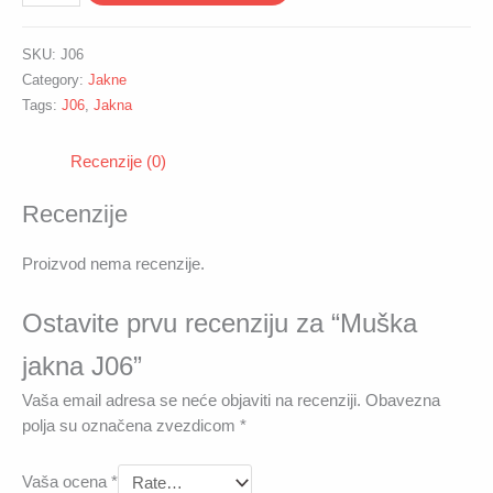
jakna
J06
SKU:
J06
quantity
Category:
Jakne
Tags:
J06
,
Jakna
Recenzije (0)
Recenzije
Proizvod nema recenzije.
Ostavite prvu recenziju za “Muška
jakna J06”
Vaša email adresa se neće objaviti na recenziji.
Obavezna
polja su označena zvezdicom
*
Vaša ocena
*