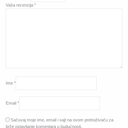
Vaša recenzija
*
Ime
*
Email
*
Sačuvaj moje ime, email i sajt na ovom pretraživaču za
brže ostavljanje komentara u budućnosti.