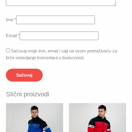
Ime
*
Email
*
Sačuvaj moje ime, email i sajt na ovom pretraživaču za
brže ostavljanje komentara u budućnosti.
Slični proizvodi