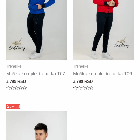
Trenerke
Trenerke
Muška komplet trenerka T07
Muška komplet trenerka T06
3.799
RSD
3.799
RSD
Rated
Rated
0
0
out
out
of
of
Akcija!
5
5