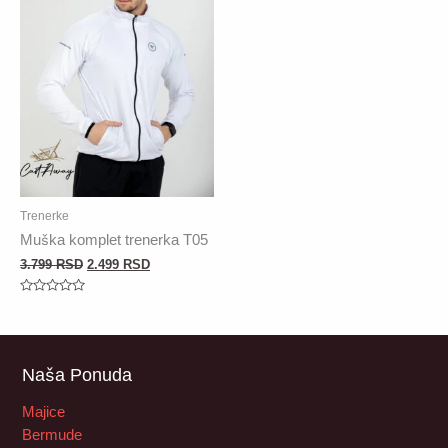
Trenerke
Muška komplet trenerka T05
3.799
RSD
2.499
RSD
Rated
0
out
of
5
Naša Ponuda
Majice
Bermude