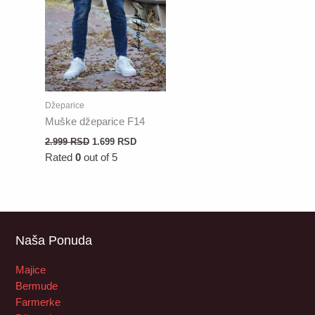
Džeparice
Muške džeparice F14
2.999
RSD
1.699
RSD
Rated
0
out of 5
Naša Ponuda
Majice
Bermude
Farmerke