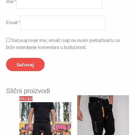
Ime
*
Email
*
Sačuvaj moje ime, email i sajt na ovom pretraživaču za
brže ostavljanje komentara u budućnosti.
Slični proizvodi
Akcija!