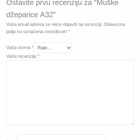
Ostavite prvu recenziju za “Muške
džeparice A32”
Vaša email adresa se neće objaviti na recenziji.
Obavezna
polja su označena zvezdicom
*
Vaša ocena
*
Vaša recenzija
*