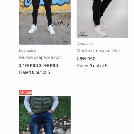
Džeparice
Muške džeparice D06
Džeparice
Muške džeparice A04
2.599
RSD
Rated
0
out of 5
3.499
RSD
2.099
RSD
Rated
0
out of 5
Akcija!