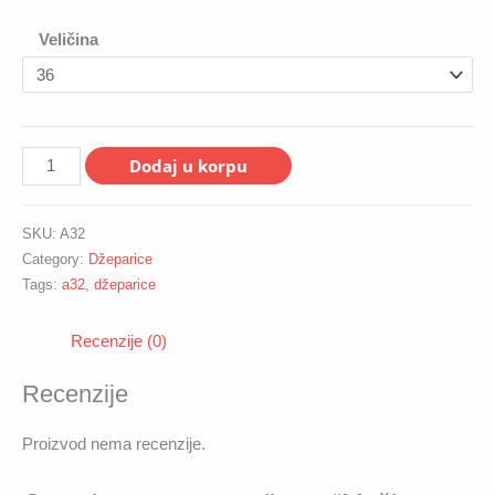
Veličina
Muške
Dodaj u korpu
džeparice
A32
SKU:
A32
quantity
Category:
Džeparice
Tags:
a32
,
džeparice
Recenzije (0)
Recenzije
Proizvod nema recenzije.