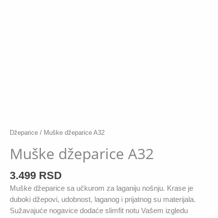
Džeparice
/ Muške džeparice A32
Muške džeparice A32
3.499
RSD
Muške džeparice sa učkurom za laganiju nošnju. Krase je
duboki džepovi, udobnost, laganog i prijatnog su materijala.
Sužavajuće nogavice dodaće slimfit notu Vašem izgledu