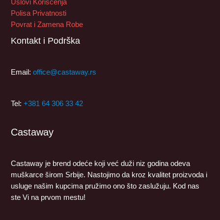
Uslovi Korišćenja
Polisa Privatnosti
Povrat i Zamena Robe
Kontakt i Podrška
Email:
office@castaway.rs
Tel:
+381 64 306 33 42
Castaway
Castaway je brend odeće koji već duži niz godina odeva
muškarce širom Srbije. Nastojimo da kroz kvalitet proizvoda i
usluge našim kupcima pružimo ono što zaslužuju. Kod nas
ste Vi na prvom mestu!