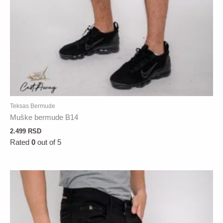
Teksas Bermude
Muške bermude B14
2.499
RSD
Rated
0
out of 5