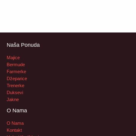
Naša Ponuda
Majice
Bermude
Farmerke
Džeparice
Trenerke
Duksevi
Jakne
O Nama
O Nama
Kontakt