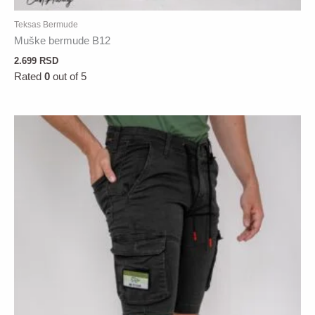
Teksas Bermude
Muške bermude B12
2.699
RSD
Rated
0
out of 5