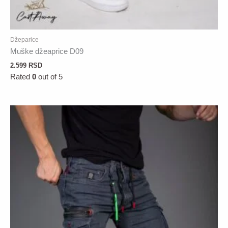
Džeparice
Muške džeaprice D09
2.599
RSD
Rated
0
out of 5