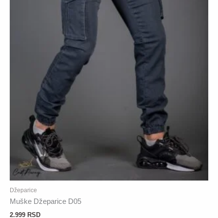
Džeparice
Muške Džeparice D05
2.999
RSD