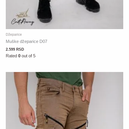
Džeparice
Muške džeparice D07
2.599
RSD
Rated
0
out of 5