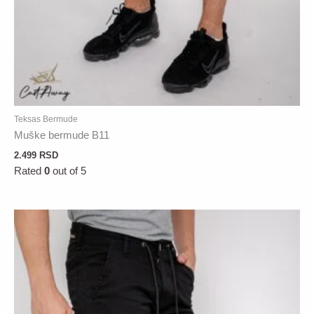
Teksas Bermude
Muške bermude B11
2.499
RSD
Rated
0
out of 5