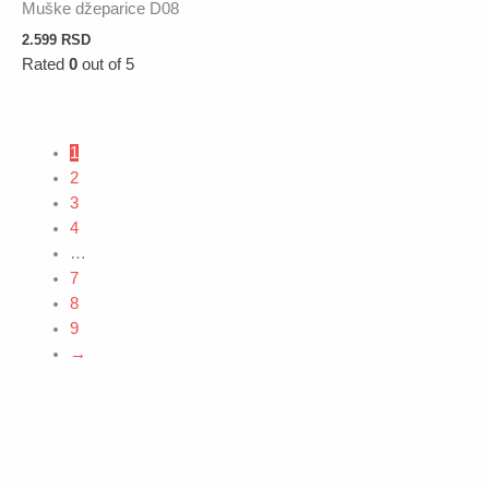
Muške džeparice D08
2.599
RSD
Rated
0
out of 5
1
2
3
4
…
7
8
9
→