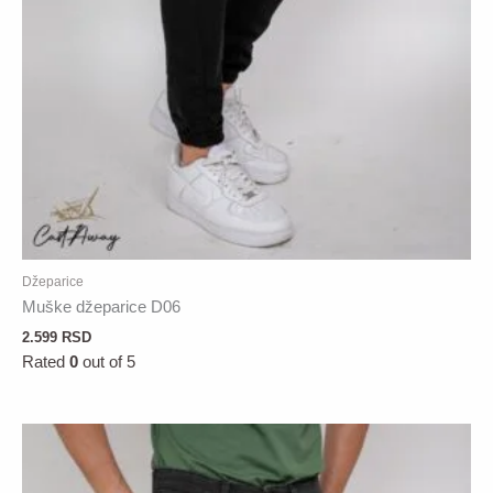
Džeparice
Muške džeparice D06
2.599
RSD
Rated
0
out of 5