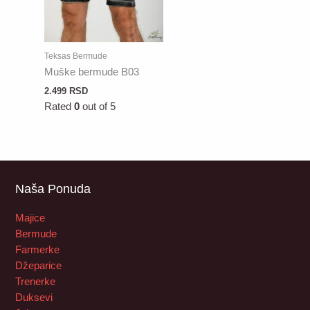
Teksas Bermude
Muške bermude B03
2.499
RSD
Rated
0
out of 5
Naša Ponuda
Majice
Bermude
Farmerke
Džeparice
Trenerke
Duksevi