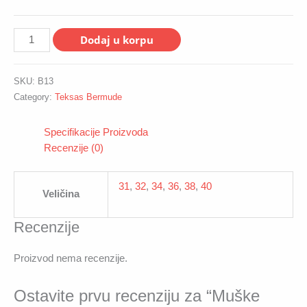
Muške
Dodaj u korpu
bermude
B13
SKU:
B13
quantity
Category:
Teksas Bermude
Specifikacije Proizvoda
Recenzije (0)
31
,
32
,
34
,
36
,
38
,
40
Veličina
Recenzije
Proizvod nema recenzije.
Ostavite prvu recenziju za “Muške