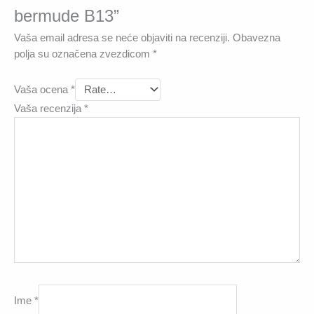
bermude B13”
Vaša email adresa se neće objaviti na recenziji.
Obavezna
polja su označena zvezdicom
*
Vaša ocena
*
Vaša recenzija
*
Ime
*