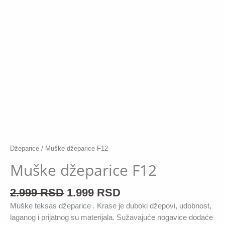
Džeparice
/ Muške džeparice F12
Muške džeparice F12
2.999
RSD
1.999
RSD
Muške teksas džeparice . Krase je duboki džepovi, udobnost,
laganog i prijatnog su materijala. Sužavajuće nogavice dodaće