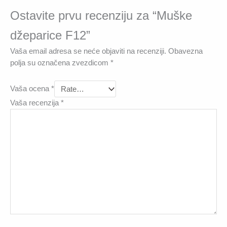
Ostavite prvu recenziju za “Muške
džeparice F12”
Vaša email adresa se neće objaviti na recenziji.
Obavezna
polja su označena zvezdicom
*
Vaša ocena
*
Vaša recenzija
*