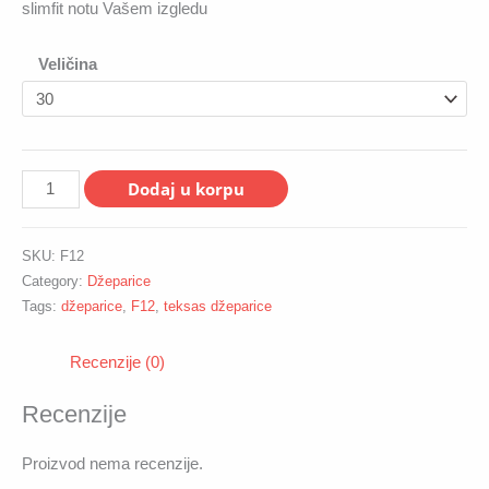
slimfit notu Vašem izgledu
Veličina
Muške
Dodaj u korpu
džeparice
F12
SKU:
F12
quantity
Category:
Džeparice
Tags:
džeparice
,
F12
,
teksas džeparice
Recenzije (0)
Recenzije
Proizvod nema recenzije.