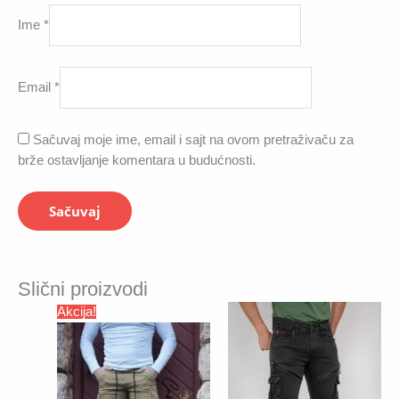
Ime
*
Email
*
Sačuvaj moje ime, email i sajt na ovom pretraživaču za
brže ostavljanje komentara u budućnosti.
Slični proizvodi
Akcija!