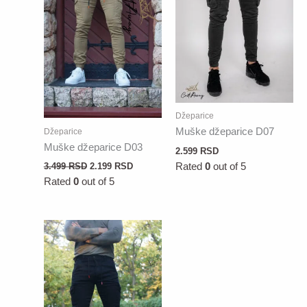
Džeparice
Muške džeparice D07
Džeparice
Muške džeparice D03
2.599
RSD
Rated
0
out of 5
3.499
RSD
2.199
RSD
Rated
0
out of 5