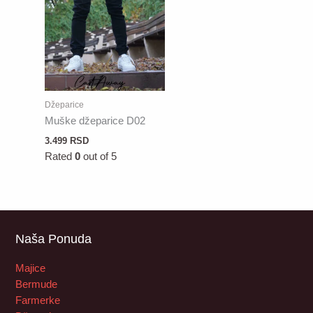
Džeparice
Muške džeparice D02
3.499
RSD
Rated
0
out of 5
Naša Ponuda
Majice
Bermude
Farmerke